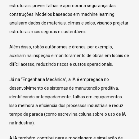
estruturais, prever falhas e aprimorar a segurança das
construções. Modelos baseados em machine learning
analisam dados de materiais, climas e solos, visando projetar
estruturas mais seguras e sustentáveis.
Além disso, robôs autônomos e drones, por exemplo,
auxiliam na inspeção e monitoramento de obras em locais de
difícil acesso, reduzindo riscos e custos operacionais.
acebook
inkedin
Já na “Engenharia Mecânica”, a IA é empregada no
desenvolvimento de sistemas de manutenção preditiva,
nstagram
identificando antecipadamente, falhas em equipamentos.
ouTube
Isso melhora a eficiência dos processos industriais e reduz
interest
tempo de parada (como escrevi na coluna sobre o uso de IA
umblr
na Industria).
elegram
A IA também, contribui para a modelagem e simulação de