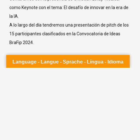
interest
como Keynote con el tema: El desafío de innovar en la era de
umblr
la IA.
A lo largo del día tendremos una presentación de pitch de los
elegram
15 participantes clasificados en la Convocatoria de Ideas
K.ru
BraFip 2024.
QQ
Inscribirse:
Language - Langue - Sprache - Língua - Idioma
https://linktr.ee/brafip
#innovación #Idiencooperación #triplehelice
#internacionalización
#incoday #chamadadeideiasbrafip
Noticias