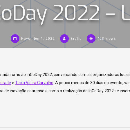
CoDay 2022 – L
November 1, 2022
Brafip
423 views
ornada rumo ao InCoDay 2022, conversando com as organizadoras locai
ndrade
e
Tecia Vieira Carvalho
. A pouco menos de 30 dias do evento, v
a de inovação cearense e como a realização do InCoDay 2022 se insere