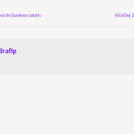
Next
edos do Sucesso Latam
InCoDay 2
post:
Brafip