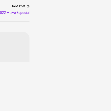
Next Post
022 – Live Especial
Facebook
Linkedin
Instagram
YouTube
Pinterest
Tumblr
Telegram
OK.ru
QQ