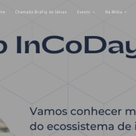
me
Chamada BraFip de Ideias
Events
Na Mídia