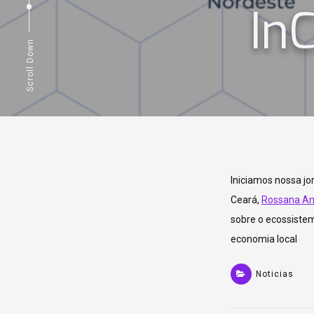
In
Scroll Down
Iniciamos nossa j
Ceará,
Rossana A
sobre o ecossistem
economia local
acebook
inkedin
Noticias
nstagram